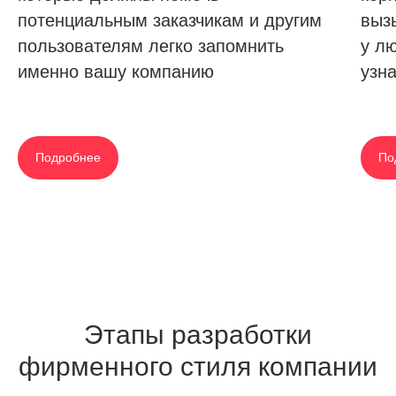
потенциальным заказчикам и другим
выз
пользователям легко запомнить
у л
именно вашу компанию
узн
Подробнее
По
Этапы разработки
фирменного стиля компании