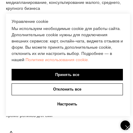
медиапланирование, консультирование малого, среднего,
крупного бизнеса
Управление cookie
Фирменный стиль и логотип
Мы используем необходимые cookie для работы сайта.
Дополнительные cookie нужны для подключения
Разрабатываем бомбический фирменный стиль и логотипы
внешних сервисов: карт, онлайн-чата, виджета отзывов и
форм. Вы можете принять дополнительные cookie,
отклонить их или настроить выбор. Подробнее — в
нашей
Политике использования cookie.
Нейминг
Разработка до 30 вариантов нейминга и слоганов, подбор
Принять все
шрифтов и написания
Отклонить все
Съемка видео, создание анимации
Настроить
Съемка видео, монтаж роликов, создание анимации и
промо-роликов для сми