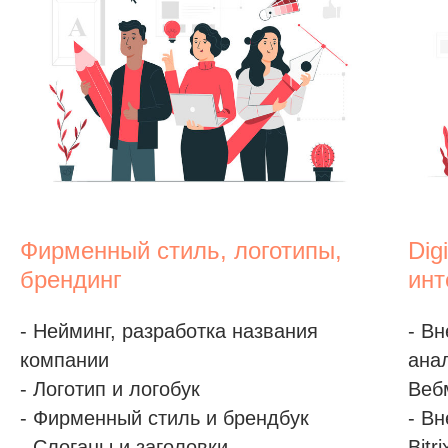
Фирменный стиль, логотипы,
Dig
брендинг
инт
- Нейминг, разработка названия
- В
компании
анал
- Логотип и логобук
Веб
- Фирменный стиль и брендбук
- В
- Слоганы и заголовки
Bitr